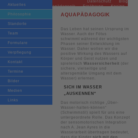
Datenschutz
Blog
BEDÜRFNISORIENTIERT, RESSOURCENORIENTIERT,
Hauptmenü
Zum primären
Zum sekundären
Aktuelles
Aquapädagogik
Ernährung
Kneipp
KINDZENTRIERT
Kommunikation
Lernen
Inhalt springen
Inhalt springen
Philosophie
AQUAPÄDAGOGIK
Standorte
AQUA KITA
Das Leben hat seinen Ursprung im
Team
Wasser. Auch der Fötus
schwimmt während der wichtigsten
Formulare
Phasen seiner Entwicklung im
Wasser. Daher wollen wir die
Verpflegung
positive Wirkung des Wassers auf
Körper und Geist nutzen und
Kontakt
spielerisch
Wassersicherheit
(der
sichere, vielseitige und
Termine
altersgemäße Umgang mit dem
Wasser) erlernen.
Bilder
SICH IM WASSER
Medien
„AUSKENNEN“
Links
Das motorisch richtige „Über-
Wasser-halten-können“
(Schwimmstil) spielt für uns eine
untergeordnete Rolle. Das Konzept
der sensomotorischen Integration
nach A. Jean Ayres in die
Wasserarbeit übertragen bedeutet,
dass die Kinder
sich mit den