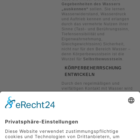
Gegebenheiten des Wassers
„auskennen“
sollen. Sie lernen
Wasserwiderstand, Wasserdruck
und Auftrieb kennen und erlangen
durch das vermehrte Nutzen ihrer
Sinne (Tast– und Berührungssinn,
Tiefensensibilität und
Eigenwahrnehmung,
Gleichgewichtssinn) Sicherheit,
nicht nur für den Bereich Wasser –
denn Körperbewusstsein ist die
Wurzel für
Selbstbewusstsein
.
KÖRPERBEHERRSCHUNG
ENTWICKELN
Durch den regelmäßigen und
vielfältigen Kontakt mit Wasser wird
die reaktive Selbsteinschätzung,
ein ausgeprägtes
Körperbewusstsein, eine schnelle
Koordination, eine präzise
Wahrnehmungsfähigkeit sowie die
Geschicklichkeit entwickelt bzw.
verbessert –
die Kinder lernen
ihren Körper zu kontrollieren und
bewusst einzusetzen
.