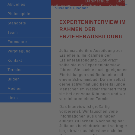
Datenschutz
Blog
BEDÜRFNISORIENTIERT, RESSOURCENORIENTIERT,
Veröffentlicht am
7. März 2022
von
Hauptmenü
Beitragsnavigation
←
Vorheriger
Nächster
→
Zum primären
Zum sekundären
Aktuelles
Aquapädagogik
Ernährung
Kneipp
Susanne Fischer
KINDZENTRIERT
Kommunikation
Lernen
Inhalt springen
Inhalt springen
Philosophie
EXPERTENINTERVIEW IM
Standorte
AQUA KITA
RAHMEN DER
Team
ERZIEHERAUSBILDUNG
Formulare
Julia machte ihre Ausbildung zur
Verpflegung
Erzieherin. Im Rahmen der
Erzieherausbildung „OptiPrax“
Kontakt
sollte sie ein Experteninterview
Termine
führen. Sie suchte nach geeigneten
Einrichtungen und findet eine mit
Bilder
einem Schwimmbad. Da sie selbst
gerne schwimmt und bereits junge
Medien
Menschen im Wasser trainiert fragt
sie bei der Aqua Kita nach und wir
Links
vereinbaren einen Termin.
Das Interview ist großartig
vorbereitet. Wir tauschen viele
Informationen aus und haben
einiges zu lachen. Nachhaltig hat
Julia uns beeindruckt und so fragte
ich, ob wir das Interview nicht im