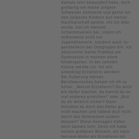
damals sehr bewundert habe, mich
großartig um meine jüngere
Schwester kümmerte und gerne mit
den jüngeren Kindern aus meiner
Nachbarschaft spielte. Als ich älter
wurde, trat ich meinem
Schwimmverein bei, indem ich
mittlerweile nicht nur
Jugendtrainerin, sondern auch Ju-
gendleiterin der Ortsgruppe bin. Ich
absolvierte meine Praktika am
Gymnasium in meinem altem
Kindergarten. In der zehnten
Klasse merkte ich: Ich will
unbedingt Erzieherin werden!
Bei Äußerung meines
Berufswunsches bekam ich oft zu
hören: „Warum Erzieherin? Du wirst
ein Abitur machen, da kannst du so
viel anderes erreichen!“ oder „Bist
du dir wirklich sicher? Dann
müsstest du doch das Abitur gar
nicht machen und hättest dich nicht
durch das Gymnasium quälen
müssen!“ Diese Aussagen trafen
mich damals sehr. Denn ich hatte
keinen größeren Wunsch, als nach
meinem Abitur als Erzieherin mit