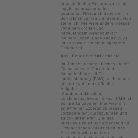
braucht. In den Fächern wird meist
möglichst praxisorientiert
gearbeitet. Hierdurch haben wir in
den letzten Jahren viel gelernt. Nun
stehe ich, wie viele andere, gerade
vor einem großen und
bedeutendem Wendepunkt in
meinem Leben. Ende August 2021
ist es soweit: Ich bin ausgelernte
Erzieherin!
Das Experteninterview
Im Rahmen unseres Faches an der
Fachakademie, Praxis- und
Methodenlehre mit Ge-
sprächsführung (PMG), stellten uns
unsere zwei Lehrkräfte die
Aufgabe:
„Für den praktischen
Leistungsnachweis im Fach PMG ist
es Ihre Aufgabe ein Interview mit
einem/einer Expertin zu planen,
vorzubereiten, durchzuführen und
zu dokumentieren. Ziel des
Interviews ist es, ein Arbeitsfeld für
Erzieher*innen vorzustellen, das
Sie bisher während Ihrer
Ausbildung noch nicht praktisch