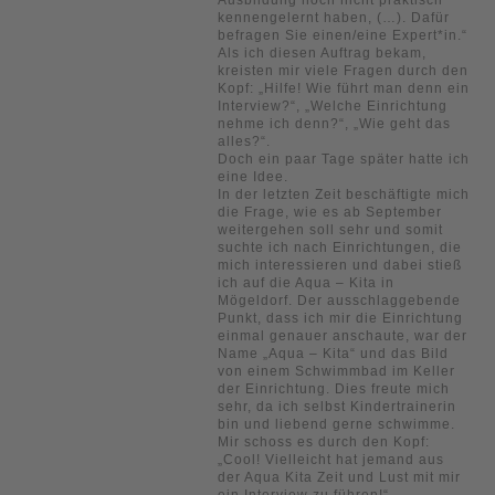
kennengelernt haben, (…). Dafür
befragen Sie einen/eine Expert*in.“
Als ich diesen Auftrag bekam,
kreisten mir viele Fragen durch den
Kopf: „Hilfe! Wie führt man denn ein
Interview?“, „Welche Einrichtung
nehme ich denn?“, „Wie geht das
alles?“.
Doch ein paar Tage später hatte ich
eine Idee.
In der letzten Zeit beschäftigte mich
die Frage, wie es ab September
weitergehen soll sehr und somit
suchte ich nach Einrichtungen, die
mich interessieren und dabei stieß
ich auf die Aqua – Kita in
Mögeldorf. Der ausschlaggebende
Punkt, dass ich mir die Einrichtung
einmal genauer anschaute, war der
Name „Aqua – Kita“ und das Bild
von einem Schwimmbad im Keller
der Einrichtung. Dies freute mich
sehr, da ich selbst Kindertrainerin
bin und liebend gerne schwimme.
Mir schoss es durch den Kopf:
„Cool! Vielleicht hat jemand aus
der Aqua Kita Zeit und Lust mit mir
ein Interview zu führen!“