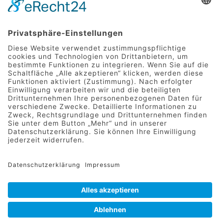
somit ein paar Wochen später den
Vertrag. Nun hieß es für mich nur
noch: Abschlussprüfungen
schreiben, die letzten Monate in
meiner tollen Einrichtung genießen
und im September, nachdem ich die
Erzieherausbildung abschloss, in
der Aqua – Kita mit viel Aufregung
und Neugier zu beginnen.
Und nun bin ich hier. Eine
glückliche Erzieherin und Teil des
Krippenteams in der Aqua – Kita in
Mögeldorf.
Eure Julia
Dieser Eintrag wurde von
Susanne
Fischer
unter
Allgemein
,
Blog
,
Entwicklung
,
Kommunikation
,
Lernen
veröffentlicht und mit
Ausbildung
,
Erzieherausbildung
,
Interview
,
OptiPrax
verschlagwortet.
Setze ein Lesezeichen für den
Permalink
.