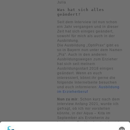
Julia
Was hat sich alles
geändert?
Seit dem Interview ist nun schon
ein Jahr vergangen und in dieser
Zeit hat sich einiges geändert,
sowohl für mich als auch in der
Ausbildung.
Die Ausbildung „OptiPrax“ gibt es
so in Bayern nun unter dem Namen
„Pia“. Auch in den anderen
Ausbildungswegen zum Erzieher
hat sich seit meinem
Ausbildungsstart 2018 einiges
geändert. Wenn es euch
interessiert, könnt ihr gerne die
folgende Internetseite besuchen
und euch informieren:
Ausbildung
im Erzieherberuf
Nun zu mir
: Schon kurz nach dem
Interview Anfang 2021, wurde ich
gefragt, ob ich mir vorstellen
könnte, in der Aqua – Kita im
September als Erzieherin zu
beginnen. Darüber freute ich mich
natürlich riesig und unterschrieb