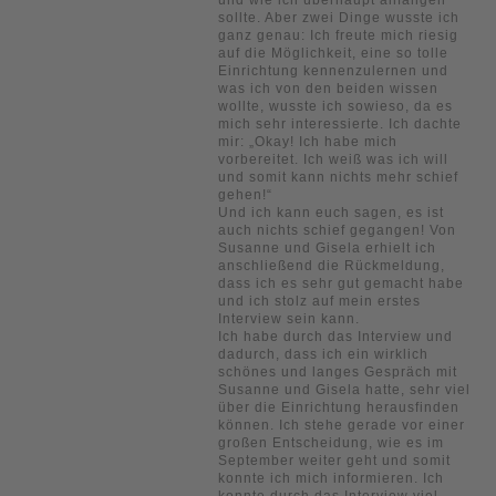
sollte. Aber zwei Dinge wusste ich
ganz genau: Ich freute mich riesig
auf die Möglichkeit, eine so tolle
Einrichtung kennenzulernen und
was ich von den beiden wissen
wollte, wusste ich sowieso, da es
mich sehr interessierte. Ich dachte
mir: „Okay! Ich habe mich
vorbereitet. Ich weiß was ich will
und somit kann nichts mehr schief
gehen!“
Und ich kann euch sagen, es ist
auch nichts schief gegangen! Von
Susanne und Gisela erhielt ich
anschließend die Rückmeldung,
dass ich es sehr gut gemacht habe
und ich stolz auf mein erstes
Interview sein kann.
Ich habe durch das Interview und
dadurch, dass ich ein wirklich
schönes und langes Gespräch mit
Susanne und Gisela hatte, sehr viel
über die Einrichtung herausfinden
können. Ich stehe gerade vor einer
großen Entscheidung, wie es im
September weiter geht und somit
konnte ich mich informieren. Ich
konnte durch das Interview viel