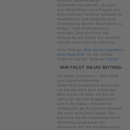
Rahmen unseres Blogs
veröffentlichen können. Es wäre
eine Möglichkeit viele Fragen von
interessierten Familien kompakt zu
beantworten und vielleicht auch
Orientierung bei der Berufswahl zu
bieten. Trotz Prüfungsstress
bereitete Julia nicht nur das
Referat für die GGSD vor, sondern
schrieb auch noch den Beitrag.
Ihren Beitrag „
Was macht eigentlich
eine Aqua-Kita
“ für die Schule
findet ihr auf der Seite der
GGSD
.
NUN FOLGT JULIAS BEITRAG:
Ich werde Erzieherin – Mein Weg
zum Experteninterview
Hallo liebe Leserinnen und Leser,
ich möchte mich kurz vorstellen.
Mein Name ist Julia, ich bin 22
Jahre alt. Meinen Krippeneltern
hier in der Aqua – Kita bin ich
mittlerweile als Erzieherin bekannt.
Vor noch nicht allzu langer Zeit,
besuchte ich die Fachakademie in
Nürnberg Langwasser. Ich
absolviere dort die Ausbildung zur