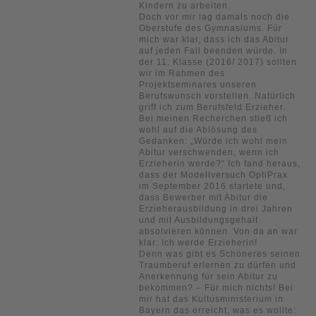
Kindern zu arbeiten.
Doch vor mir lag damals noch die
Oberstufe des Gymnasiums. Für
mich war klar, dass ich das Abitur
auf jeden Fall beenden würde. In
der 11. Klasse (2016/ 2017) sollten
wir im Rahmen des
Projektseminares unseren
Berufswunsch vorstellen. Natürlich
griff ich zum Berufsfeld Erzieher.
Bei meinen Recherchen stieß ich
wohl auf die Ablösung des
Gedanken: „Würde ich wohl mein
Abitur verschwenden, wenn ich
Erzieherin werde?“ Ich fand heraus,
dass der Modellversuch OptiPrax
im September 2016 startete und,
dass Bewerber mit Abitur die
Erzieherausbildung in drei Jahren
und mit Ausbildungsgehalt
absolvieren können. Von da an war
klar: Ich werde Erzieherin!
Denn was gibt es Schöneres seinen
Traumberuf erlernen zu dürfen und
Anerkennung für sein Abitur zu
bekommen? – Für mich nichts! Bei
mir hat das Kultusministerium in
Bayern das erreicht, was es wollte: